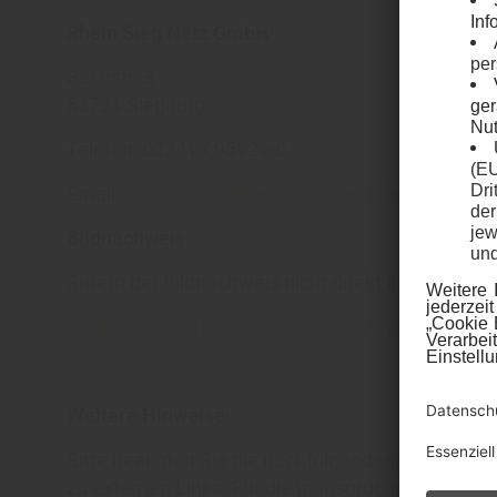
Rhein Sieg Netz GmbH
Bachstr. 3
53721 Siegburg
Telefon: 02241 / 95921-0
Email:
netzbetrieb@rhein-sieg-netz.de
Bildnachweis
Sofern der Bildnachweis nicht direkt auf der ei
Adobe Stock,
rhenag Rheinische Energie AG
Weitere Hinweise:
Bitte beachten Sie die nachfolgenden rechtliche
zu externen Links. Für die Inanspruchnahme von