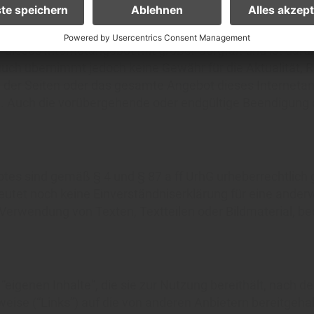
 dieses Internetangebot mit großer Sorgfalt und ist daru
uch übernimmt jedoch keine Gewähr für die Aktualität, Ric
ile der Seiten oder das gesamte Angebot dieses Interne
n. Auch die vorübergehende oder endgültige Beendigung 
otes sind gemäß § 4 und § 87 a ff UrhG urheberrechtlich
utet noch keine Einverständniserklärung für eine anderwe
Verwendung von Texten, Textteilen oder Bildmaterial, be
 “eigenen Inhalte”, die sie zur Nutzung bereithält, nach
eise (“Links”) auf die von anderen Anbietern bereitgehal