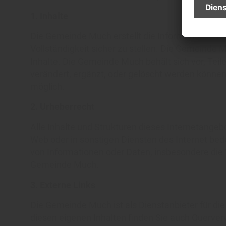
1. Inhalte
Die Gemeinde Much erstellt die Informationen für
Vollständigkeit sicher zu stellen. Die Gemeinde M
Inhalte. Die Gemeinde Much behält sich vor, Te
verändert, ergänzt, oder gelöscht werden könne
möglich.
2. Urheberrecht
Alle Inhalte und Strukturen dieses Internetangeb
Web oder in sonstigen Diensten des Internet bede
von Informationen oder Daten, insbesondere die 
Gemeinde Much.
3. Externe Links
Die Gemeinde Much ist als Dienstanbieter für die
diesen eigenen Inhalten finden Sie auch Querverw