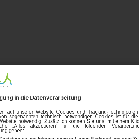
nd Betreuung dieses Internetangebots treten folgende U
essionen GmbH