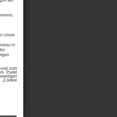
 folgenden Quellen:
uch.zukunft-heizung.de
, zum Urheberrecht und
gungen, auf die gesondert hingewiesen wird.