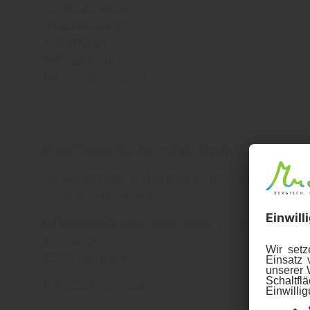
Gemeinde Much
Hauptstraße 57
53804 Much
Tel: 02245 68-0
Tel: 02245 68-1019
buergerhotline@much.de
Dienstleister der Gemeinde Much:
Für Konzeption, technische Umsetzung, Hosting u
Gemeinde Much auf:
KVK Kompetenzzentrum Verteilnetze und Konz
Bachstr. 3
53721 Siegburg
+ 49 2241 107 - 686
info@kvk-kompetenzzentrum.de