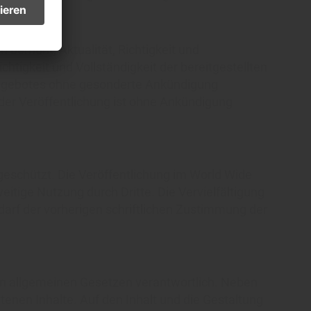
m bemüht, Aktualität, Richtigkeit und
htigkeit und Vollständigkeit der bereitgestellten
tangebotes ohne gesonderte Ankündigung
der Veröffentlichung ist ohne Ankündigung
 geschützt. Die Veröffentlichung im World Wide
itige Nutzung durch Dritte. Die Vervielfältigung
darf der vorherigen schriftlichen Zustimmung der
 den allgemeinen Gesetzen verantwortlich. Neben
tenen Inhalte. Auf den Inhalt und die Gestaltung