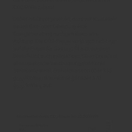
CO2-Preis zulässt.
Daher ist es vorgesehen, dass vor Kauf einer
neuen Gas- oder Ölheizung eine
Energieberatung nachgewiesen wird.
Achtung: Die CO2-Steuer wirkt sich nicht nur
auf die Preise für Gas und Öl aus, sondern
beeinflusst auch indirekt den Strompreis, vor
allem durch die Verstromung von Kohle.
Steinkohle weist Emissionen von über 335
g
/kWh
, Braunkohle gar über 370
CO2
PE
g
/kWh
auf.
CO2
PE