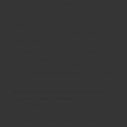
Wärmebedarf
Eine Gasheizung stößt pro Kilowattstunde
(kWh) bezogenem Erdgas rund 201 g CO2
aus. Eine Ölheizung liegt mit rund 266 g CO2
deutlich darüber.
Bei einem Verbrauch von 22.000 kWh liegen
die CO2-Emissionen beim Gas bei rund 4,6 t
und beim Öl bei 6,1 t. Ab 2026 erhöhen sich
die Gas- und Ölkosten um rund 300 bzw. 400
EUR.
Nach 2026 könnte sich der Kostenanstieg
sogar noch weiter erhöhen.
Derzeit ist die
CO2-Abgabe ab dem Jahr 2026 auf maximal
65 EUR begrenzt. Doch die Verschärfung der
Klimaziele könnte in Zukunft bedeuten, dass
die Politik auch einen wesentlich höheren