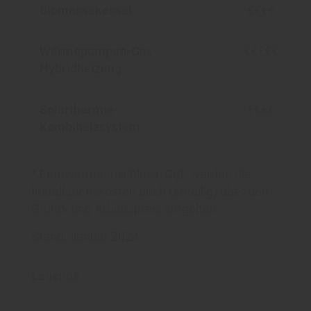
Biomassekessel
€€€€
Wärmepumpen-Gas-
€€€€€
Hybridheizung
Solarthermie-
€€€€
Kombiheizsystem
* Fernwärmeanschluss: Ggf. werden die
Installationskosten auch (anteilig) über den
Grund- und Arbeitspreis entgolten.
Stand: Januar 2024
Legende