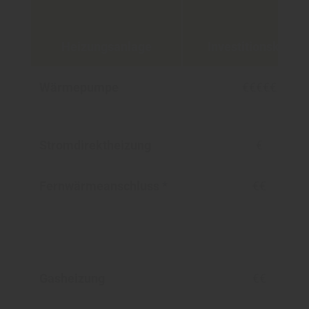
Heizungsanlage
Investitionskoste
Wärmepumpe
€€€€€
Stromdirektheizung
€
Fernwärmeanschluss *
€€
Gasheizung
€€