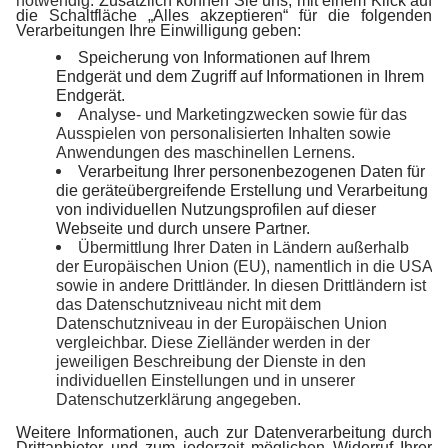
persönlichen Präferenzen basieren. Durch die
Berücksichtigung dieser Faktoren und die Wahl der
passenden Heiztechnologie können Sieeinen
wichtigen Beitrag zum Klimaschutz leisten, Ihre
Energiekosten senken und eine nachhaltige Zukunft
für kommende Generationen sichern.
Häufig gestellte Fragen (
FAQ
)
Wie geht es mit den Förderprogrammen weiter?