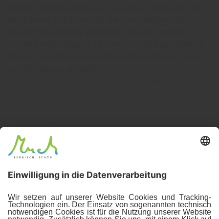
Heiztechnologie beziehen. Grund ist, dass sich bei
Neubauten Gebäude und Heizungsanlage viel
besser miteinander verzahnen lassen und kein
Umstellungsaufwand existiert. Für Ihre persönliche
Planung informiere Sie sich vor Bauvorhaben also
auf den Seiten der KfW
Aktuelle Informationen zur
neuen Förderung „Klimafreundlicher Neubau“ (KFN)
der KfW | KfW
.
Fazit
Die Auswahl der richtigen Heiztechnologie ist ein
entscheidender Schritt um die CO2-Emissionen
wirksam zu reduzieren und die Klimaziele zu
erfüllen. Diese Entscheidung sollte auf einer
gründlichen Abwägung der spezifischen Bedürfnisse
des Gebäudes, der wirtschaftlichen Faktoren und der